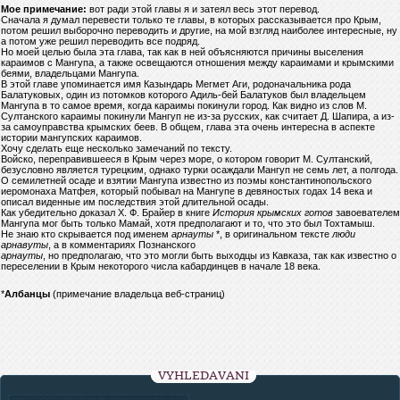
Мое примечание:
вот ради этой главы я и затеял весь этот перевод.
Сначала я думал перевести только те главы, в которых рассказывается про Крым,
потом решил выборочно переводить и другие, на мой взгляд наиболее интересные, ну
а потом уже решил переводить все подряд.
Но моей целью была эта глава, так как в ней объясняются причины выселения
караимов с Мангупа, а также освещаются отношения между караимами и крымскими
беями, владельцами Мангупа.
В этой главе упоминается имя Казындарь Мегмет Аги, родоначальника рода
Балатуковых, один из потомков которого Адиль-бей Балатуков был владельцем
Мангупа в то самое время, когда караимы покинули город. Как видно из слов М.
Султанского караимы покинули Мангуп не из-за русских, как считает Д. Шапира, а из-
за самоуправства крымских беев. В общем, глава эта очень интересна в аспекте
истории мангупских караимов.
Хочу сделать еще несколько замечаний по тексту.
Войско, переправившееся в Крым через море, о котором говорит М. Султанский,
безусловно является турецким, однако турки осаждали Мангуп не семь лет, а полгода.
О семилетней осаде и взятии Мангупа известно из поэмы константинопольского
иеромонаха Матфея, который побывал на Мангупе в девяностых годах 14 века и
описал виденные им последствия этой длительной осады.
Как убедительно доказал Х. Ф. Брайер в книге
История крымских готов
завоевателем
Мангупа мог быть только Мамай, хотя предполагают и то, что это был Тохтамыш.
Не знаю кто скрывается под именем
арнауты
*, в оригинальном тексте
люди
арнавуты
, а в комментариях Познанского
арнауты
, но предполагаю, что это могли быть выходцы из Кавказа, так как известно о
переселении в Крым некоторого числа кабардинцев в начале 18 века.
*
Албанцы
(примечание владельца веб-страниц)
VYHLEDÁVÁNÍ