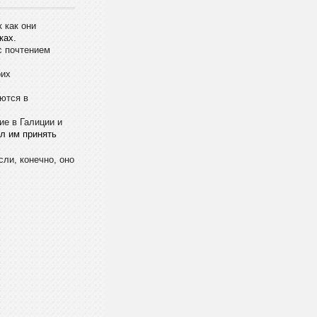
 как они
ках.
с почтением
оих
ются в
е в Галиции и
ил им принять
сли, конечно, оно