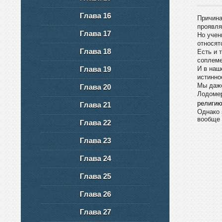
Глава 16
Причина
проявля
Глава 17
Но учен
относят
Глава 18
Есть и 
соплеме
Глава 19
И в наш
истинно
Мы даже
Глава 20
Лодомер
религию
Глава 21
Однако 
вообще 
Глава 22
Глава 23
Глава 24
Глава 25
Глава 26
Глава 27