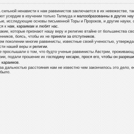
 сильной ненависти к нам раввинистов заключается в их
невежестве, так
ют усердие в изучении только Талмуда и
малообразованны в других нау
ые, исследующие основы
письменной Торы и Пророков, и другие науки, 
ся к
нам, караимам и любят нас.
такие, которые признают нашу веру и
религию втайне от большинства св
нников, боясь, чтобы их не
приняли за отступников.
ем поколении многие раввинисты,
известные своей ученостью, утвержда
сти нашей веры и
религии.
 прослышали о том, что будто ученые раввинисты
Австрии, проживающи
ии, подали прошение их
господину кесарю, прося его, чтобы он разреш
 караимов.
за дальностью расстояния нам не известно чем
закончилось это дело, е
было.