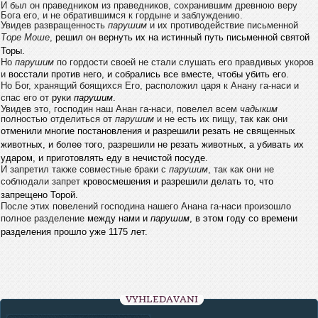
И был он праведником из праведников, сохранившим древнюю
веру
Бога его, и не обратившимся к гордыне и заблуждению.
Увидев
развращенность
парушим
и их противодействие письменной
Торе Моше
,
решил он вернуть их на истинный путь письменной святой
Торы.
Но
парушим
по гордости своей не стали слушать его правдивых укоров
и
восстали против него, и собрались все вместе, чтобы убить его.
Но Бог,
хранящий боящихся Его, расположил царя к Анану га-наси и
спас его от
руки
парушим
.
Увидев это, господин наш Анан га-наси, повелел всем
чадыким
полностью отделиться от
парушим
и не есть их пищу, так как они
отменили многие постановления и разрешили резать не священных
животных, и более того, разрешили не резать животных, а убивать их
ударом, и приготовлять еду в нечистой посуде.
И запретил также
совместные браки с
парушим
, так как они не
соблюдали запрет
кровосмешения и разрешили делать то, что
запрещено Торой.
После этих
повелений господина нашего Анана га-наси произошло
полное разделение
между нами и
парушим
, в этом году со времени
разделения прошло уже 1175 лет.
VYHLEDÁVÁNÍ