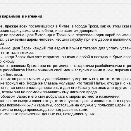
и караимов в изгнании
в, прежде всех поселившихся в Литве, в городе Троки, как об этом сказа
ьские цари уважали и любили, и во всем им доверяли.
е во времена царя Витольда в Троки был переселен один карай по имен
х, уважаемый царем человек, несший службу при его дворе и выполня
ия.
чению царя Зарах каждый год ездил в Крым к татарам для уплаты устан
 пяти тысяч мехов.
, когда Зарах был уже стариком, он взял с собой в поездку в Крым сво
о юношу.
ая к границам Крыма они встретились с татарскими разбойничьими отр
е разбойников Натан обнажил свой меч и вступил с ними в бой, поразив 
ся бегством.
 же их он ранил мечом и уже собирался умертвить его, но тот стал прос
 не тронул его. Когда же главарь услышал кто такой Натан, откуда и с к
о снял со своего пальца перстень и дал его Натану как знак для других т
, чтобы они не посмели причинить ему никакого вреда.
 образом Зарах и его сын добрались с миром до места назначения.
тан после смерти своего отца, стал служить царю и исполнять его поруч
дом поколении были караимы, состоящие на службе у польских царей, и
 имели всегда превосходство над раввинистами.
исьменные привилегии, данные им, находились у них.