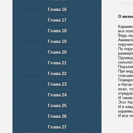
Глава 16
О жизн
Глава 17
Караимо
Глава 18
все пол
Ведь ещ
Авимеле
Глава 19
поручен
По пору
Глава 20
размере
Однажды
сильног
Глава 21
Подъезж
При вид
Глава 22
спасших
Главаря
Глава 23
и Натан
ехал, т
отрядов
Глава 24
И таким
Этот На
Глава 25
И в каж
караимы
И все п
Глава 26
Глава 27