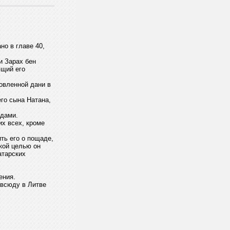
но в главе 40,
и Зарах бен
ющий его
овленной дани в
его сына Натана,
ядами.
их всех, кроме
ить его о пощаде,
акой целью он
атарских
ения.
 всюду в Литве