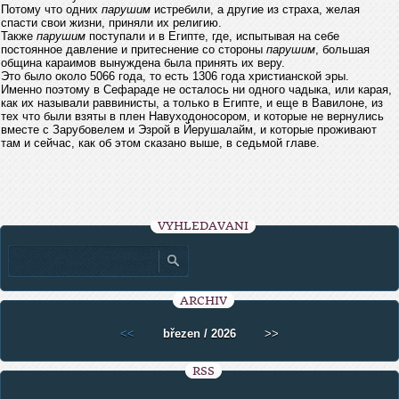
Потому что одних
парушим
истребили, а другие из страха, желая
спасти свои жизни, приняли их религию.
Также
парушим
поступали и в Египте, где, испытывая на себе
постоянное давление и притеснение со стороны
парушим
, большая
община караимов вынуждена была принять их веру.
Это было около 5066 года, то есть 1306 года христианской эры.
Именно поэтому в Сефараде не осталось ни одного чадыка, или карая,
как их называли раввинисты, а только в Египте, и еще в Вавилоне, из
тех что были взяты в плен Навуходоносором, и которые не вернулись
вместе с Зарубовелем и Эзрой в Йерушалайм, и которые проживают
там и сейчас, как об этом сказано выше, в седьмой главе.
VYHLEDÁVÁNÍ
ARCHIV
<<
březen / 2026
>>
RSS