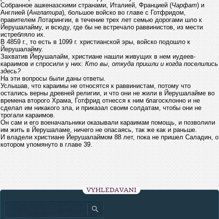
Собранное ашкеназскими странами, Италией, Францией (
Чарфат
) и
Англией (
Англатира
), большое войско во главе с Готфридом,
правителем Лотарингии, в течение трех лет семью дорогами шло к
Йерушалайму, и всюду, где бы не встречало раввинистов, из мести
истребляло их.
В 4859 г., то есть в 1099 г. христианской эры, войско подошло к
Йерушалайму.
Захватив Йерушалайм, христиане нашли живущих в нем иудеев-
караимов и спросили у них:
Кто вы, откуда пришли и когда поселились
здесь?
На эти вопросы были даны ответы.
Услышав, что караимы не относятся к раввинистам, потому что
остались верны древней религии, и что они не жили в Йерушалайме во
времена второго Храма, Готфрид отнесся к ним благосклонно и не
сделал им никакого зла, и приказал своим солдатам, чтобы они не
трогали караимов.
Он сам и его военачальники оказывали караимам помощь, и позволили
им жить в Йерушаламе, ничего не опасаясь, так же как и раньше.
И владели христиане Йерушалаймом 88 лет, пока не пришел Саладин, о
котором упомянуто в главе 39.
VYHLEDÁVÁNÍ