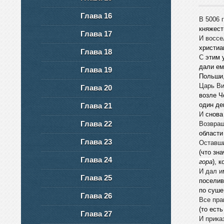
Глава 16
В 5006 
княжест
Глава 17
И воссе
христиа
Глава 18
С
этим у
дали ем
Глава 19
Польши,
Царь Ви
Глава 20
возле Ч
один де
Глава 21
И
снова 
Глава 22
Возвращ
области
Глава 23
Оставши
(что зн
Глава 24
гора
), 
И дал и
Глава 25
поселив
по суше
Глава 26
Все пра
(то ест
Глава 27
И прика