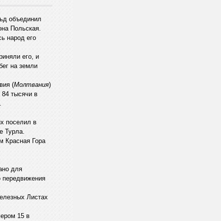
ьд объединил
она Польская.
сь народ его
иняли его, и
бег на земли
вия (
Молтвания
)
 84 тысячи в
.
их поселил в
е Турла.
м Красная Гора
ано для
о передвижения
Железных Листах
мером 15 в