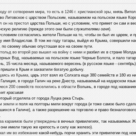
году от сотворения мира, то есть в 1246 г. христианской эры,
князь Витол
во Литовское с царством Польским, называемом на польском языке Кор
л он на престол
царства Польши, но с условием, что примет он сам и ве
нскую религию (прежде этого они были
служителями огня
).
словием согласились жители Польши на то, чтобы он был их царем, и пр
у имя Владислав. В том же году татары, выйдя из Крыма, совершили на
 по своему обычаю опустошая все на своем пути.
тольд во второй раз вышел на войну с ними и
разбил их в стране Молда
ерных Вод, называемых на польском языке Черные Болота, и пало татар
нь, 15 числа месяца, называемого вересень (в русском языке - сентябрь)
пришли в Крым и захватили богатую добычу.
аясь из Крыма,
царь этот взял из Солхата еще 380 семейств и 180 из н
 Галиция, в городе Галич на реке Днестр, называемый на кедарском язык
еся 200 семейств поселились в области
Волынь, в городе под название
ачит
красивая
который отделяла от города Луцка река Стырь.
м земли и
поля на полторы мили вокруг города (и тоже самое было сдел
шихся в Галиче), а также разрешение на торговлю и право безналоговог
.
ва караимов были утверждены
в вечных привилегиях, так называемых 
ь они имели такую же крепость и силу как железо).
зал им во избежание
какой-нибудь порчи хранить эти привилегии под но